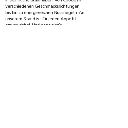
in der Küche draufhaben! Von Cookies in
verschiedenen Geschmacksrichtungen
bis hin zu energiereichen Nussriegeln. An
unserem Stand ist für jeden Appetit
etwas dabei. Und dazu gibt’s
erfrischende Getränke, damit ihr den
ganzen Tag über voller Energie bleibt.
Mehr erfahren