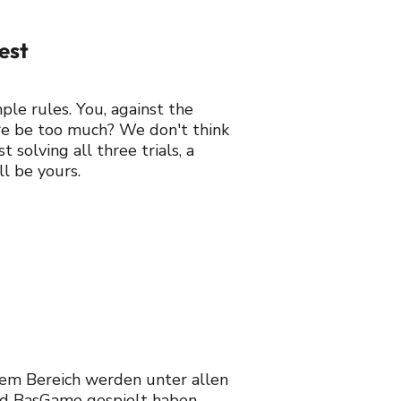
est
le rules. You, against the
ure be too much? We don't think
st solving all three trials, a
ll be yours.
esem Bereich werden unter allen
end BasGame gespielt haben.