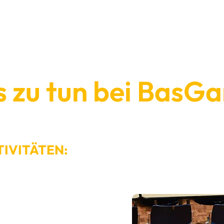
Aussteller
BasGame 2026
Gallery
Medien
s zu tun bei Bas
IVITÄTEN: