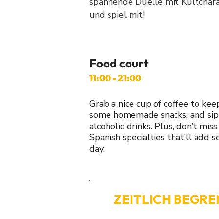
spannende Duelle mit Kultchar
und spiel mit!
Food court
11:00 - 21:00
Grab a nice cup of coffee to kee
some homemade snacks, and sip 
alcoholic drinks. Plus, don’t miss
Spanish specialties that’ll add 
day.
ZEITLICH BEGRE