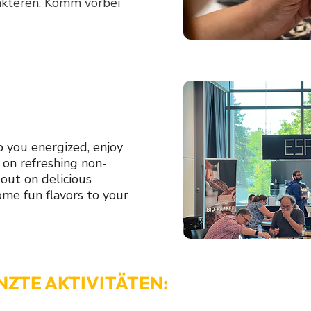
akteren. Komm vorbei
p you energized, enjoy
on refreshing non-
 out on delicious
some fun flavors to your
NZTE AKTIVITÄTEN: