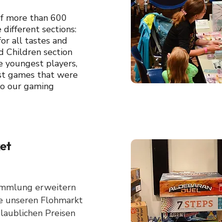
of more than 600
 different sections:
or all tastes and
d Children section
e youngest players,
est games that were
to our gaming
et
ammlung erweitern
e unseren Flohmarkt
laublichen Preisen