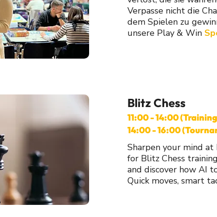
Verpasse nicht die Chan
dem Spielen zu gewinn
unsere Play & Win
Sp
Blitz Chess
11:00 - 14:00 (Training
14:00 - 16:00 (Tourn
Sharpen your mind at 
for Blitz Chess trainin
and discover how AI to
Quick moves, smart tac