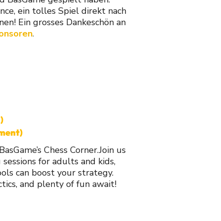
ce, ein tolles Spiel direkt nach
en! Ein grosses Dankeschön an
onsoren
.
)
ament)
BasGame’s Chess Corner.
Join us
g sessions for adults and kids,
ols can boost your strategy.
tics, and plenty of fun await!