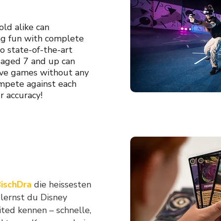
old alike can
ng fun with complete
 state-of-the-art
 aged 7 and up can
ive games without any
mpete against each
r accuracy!
ischDra
die heissesten
lernst du Disney
ted kennen – schnelle,